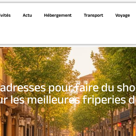
ivités
Actu
Hébergement
Transport
Voyage
adresses pour faire du sho
r les meilleures friperies de