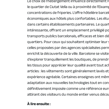
Le choix de l’hébergement influence directement l
le quartier de Ciutat Vella ou à proximité de l’Eix
concentrations de friperies. L’offre hôtelière barce
économiques aux hôtels plus confortables. Les étu
dans certains établissements partenaires. Le quart
intéressante, offrant un emplacement privilégié po
transports publics barcelonais, efficaces et bien 
quartiers. Pour ceux qui souhaitent optimiser leur 
celles proposées par des agences spécialisées perm
enrichit la découverte de la ville. Barcelone se visi
d’explorer tranquillement les boutiques, de prend
les tissus pour apprécier leur qualité avant tout ac
articles : les vêtements sont généralement lavés e
expérience agréable. Certaines enseignes ont mêm
adaptation aux nouvelles technologies tout en cons
définitivement imposée comme une référence eur
attirant des visiteurs du monde entier venus décou
À lire ensuite :