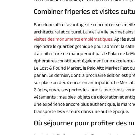
en combinant shopping et découverte culturelle, 
Combiner friperies et visites cultu
Barcelone offre l’avantage de concentrer ses meill
architectural et culturel. La Vieille Ville permet ai
visites des monuments emblématiques
. Après avo
rejoindre le quartier gothique pour admirer la cat
d’architecture ne manqueront pas le Palau de la M
éphémères constituent également une excellente 
Le Lost & Found Market, le Palo Alto Market Fest ou
par an. Ce dernier, dont la prochaine édition est p
sur place ou deux euros en anticipation. Le Merca
Glòries, ouvre ses portes les lundis, mercredis, ve
vêtements : meubles, objets de décoration et anti
une expérience encore plus authentique, le marché 
transporte les visiteurs dans une autre époque.
Où séjourner pour profiter des m