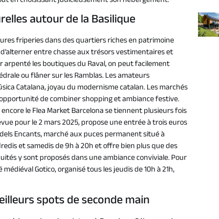
tout en choisissant judicieusement son hébergement.
relles autour de la Basilique
eures friperies dans des quartiers riches en patrimoine
nsi d’alterner entre chasse aux trésors vestimentaires et
ir arpenté les boutiques du Raval, on peut facilement
hédrale ou flâner sur les Ramblas. Les amateurs
úsica Catalana, joyau du modernisme catalan. Les marchés
opportunité de combiner shopping et ambiance festive.
 encore le Flea Market Barcelona se tiennent plusieurs fois
révue pour le 2 mars 2025, propose une entrée à trois euros
t dels Encants, marché aux puces permanent situé à
ndredis et samedis de 9h à 20h et offre bien plus que des
quités y sont proposés dans une ambiance conviviale. Pour
médiéval Gotico, organisé tous les jeudis de 10h à 21h,
eilleurs spots de seconde main