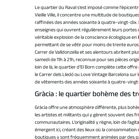
Le quartier du Raval s’est imposé comme l’épicentr
Vieille Ville, il concentre une multitude de boutique
raffinées des années soixante à quatre-vingt-dix. 
enseignes qui ouvrent régulièrement leurs porte
véritable explosion de la conscience écologique en 
permettant de se vêtir pour moins de trente euros
Carrer de Valldonzella et ses alentours abritent pl
samedi de 11h à 21h, reconnue pour ses pièces orig
loin de là, le quartier d’El Born complète cette offr
le Carrer dels Lledó ou Love Vintage Barcelona sur 
de vêtements des années soixante à quatre-vingt-
Gràcia : le quartier bohème des t
Gràcia offre une atmosphère différente, plus bohèm
les artistes et militants qui y gèrent souvent des 
communautaires. L’originalité y règne, loin de l’agi
émergent ici, créant des lieux où la consommation r
boutiques y sont fréquemment animées par des pas