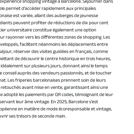
’expérience shopping vintage à Barcelone. Séjourner dans
ample permet d’accéder rapidement aux principales
lonaise est variée, allant des auberges de jeunesse
diants peuvent profiter de réductions de dix pour cent
ier universitaire constitue également une option
ur rayonner vers les différentes zones de shopping. Les
développés, facilitent néanmoins les déplacements entre
séjour, réserver des visites guidées en français, comme
ettant de découvrir le centre historique en trois heures,
te idéalement sur plusieurs jours, donnant ainsi le temps
re conseil auprès des vendeurs passionnés, et de toucher
hat. Les friperies barcelonaises prennent soin de leurs
t retouchés avant mise en vente, garantissant ainsi une
e adopté les paiements par QR codes, témoignant de leur
ervant leur âme vintage. En 2025, Barcelone s’est
opéenne en matière de mode écoresponsable et vintage,
vrir ses trésors de seconde main.