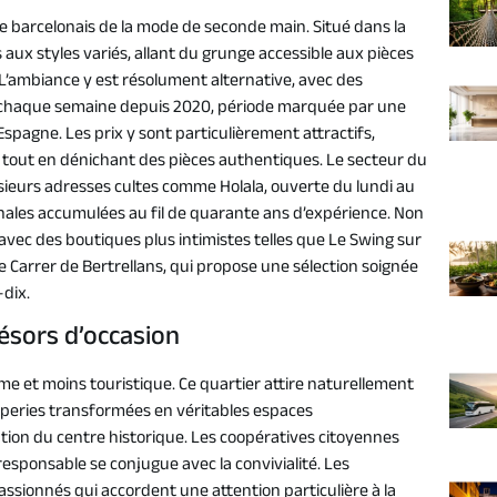
e barcelonais de la mode de seconde main. Situé dans la
s aux styles variés, allant du grunge accessible aux pièces
L’ambiance y est résolument alternative, avec des
s chaque semaine depuis 2020, période marquée par une
Espagne. Les prix y sont particulièrement attractifs,
 tout en dénichant des pièces authentiques. Le secteur du
usieurs adresses cultes comme Holala, ouverte du lundi au
inales accumulées au fil de quarante ans d’expérience. Non
e avec des boutiques plus intimistes telles que Le Swing sur
le Carrer de Bertrellans, qui propose une sélection soignée
dix.
résors d’occasion
e et moins touristique. Ce quartier attire naturellement
friperies transformées en véritables espaces
tation du centre historique. Les coopératives citoyennes
esponsable se conjugue avec la convivialité. Les
sionnés qui accordent une attention particulière à la