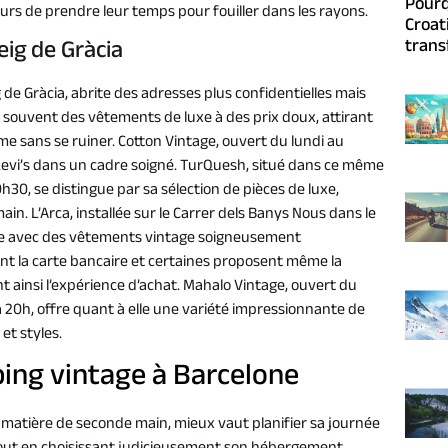
Pourq
s de prendre leur temps pour fouiller dans les rayons.
Croat
trans
eig de Gràcia
 de Gràcia, abrite des adresses plus confidentielles mais
souvent des vêtements de luxe à des prix doux, attirant
me sans se ruiner. Cotton Vintage, ouvert du lundi au
vi’s dans un cadre soigné. TurQuesh, situé dans ce même
h30, se distingue par sa sélection de pièces de luxe,
in. L’Arca, installée sur le Carrer dels Banys Nous dans le
fre avec des vêtements vintage soigneusement
t la carte bancaire et certaines proposent même la
ant ainsi l’expérience d’achat. Mahalo Vintage, ouvert du
à 20h, offre quant à elle une variété impressionnante de
et styles.
ping vintage à Barcelone
n matière de seconde main, mieux vaut planifier sa journée