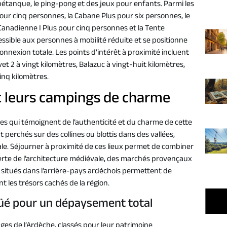
 pétanque, le ping-pong et des jeux pour enfants. Parmi les
ur cinq personnes, la Cabane Plus pour six personnes, le
Canadienne I Plus pour cinq personnes et la Tente
essible aux personnes à mobilité réduite et se positionne
nnexion totale. Les points d’intérêt à proximité incluent
et 2 à vingt kilomètres, Balazuc à vingt-huit kilomètres,
inq kilomètres.
et leurs campings de charme
s qui témoignent de l’authenticité et du charme de cette
t perchés sur des collines ou blottis dans des vallées,
ocale. Séjourner à proximité de ces lieux permet de combiner
erte de l’architecture médiévale, des marchés provençaux
x situés dans l’arrière-pays ardéchois permettent de
t les trésors cachés de la région.
güé pour un dépaysement total
ages de l’Ardèche, classés pour leur patrimoine