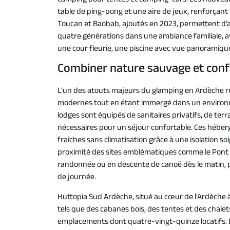
camping pour tentes et camping-cars. Les nouvea
table de ping-pong et une aire de jeux, renforçant l’
Toucan et Baobab, ajoutés en 2023, permettent d’a
quatre générations dans une ambiance familiale, a
une cour fleurie, une piscine avec vue panoramique
Combiner nature sauvage et con
L’un des atouts majeurs du glamping en Ardèche ré
modernes tout en étant immergé dans un environnem
lodges sont équipés de sanitaires privatifs, de te
nécessaires pour un séjour confortable. Ces héber
fraîches sans climatisation grâce à une isolation s
proximité des sites emblématiques comme le Pont d
randonnée ou en descente de canoë dès le matin, p
de journée.
Huttopia Sud Ardèche, situé au cœur de l’Ardèche 
tels que des cabanes bois, des tentes et des chale
emplacements dont quatre-vingt-quinze locatifs. 