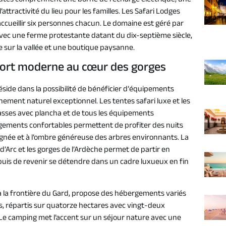
utés comprennent une borne de recharge électrique, une
attractivité du lieu pour les familles. Les Safari Lodges
ccueillir six personnes chacun. Le domaine est géré par
vec une ferme protestante datant du dix-septième siècle,
 sur la vallée et une boutique paysanne.
fort moderne au cœur des gorges
side dans la possibilité de bénéficier d’équipements
ent naturel exceptionnel. Les tentes safari luxe et les
rrasses avec plancha et de tous les équipements
gements confortables permettent de profiter des nuits
oignée et à l’ombre généreuse des arbres environnants. La
’Arc et les gorges de l’Ardèche permet de partir en
uis de revenir se détendre dans un cadre luxueux en fin
à la frontière du Gard, propose des hébergements variés
ts, répartis sur quatorze hectares avec vingt-deux
Le camping met l’accent sur un séjour nature avec une