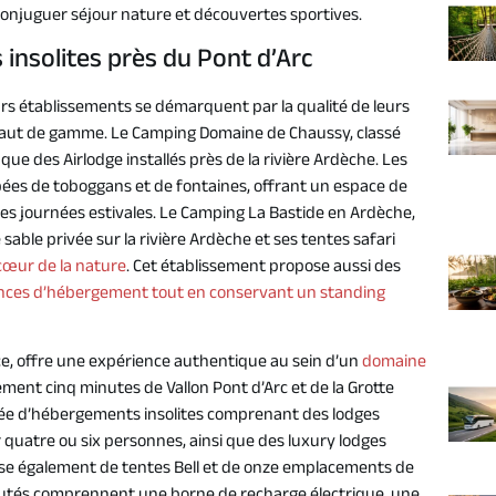
e conjuguer séjour nature et découvertes sportives.
nsolites près du Pont d’Arc
urs établissements se démarquent par la qualité de leurs
haut de gamme. Le Camping Domaine de Chaussy, classé
 que des Airlodge installés près de la rivière Ardèche. Les
pées de toboggans et de fontaines, offrant un espace de
les journées estivales. Le Camping La Bastide en Ardèche,
 sable privée sur la rivière Ardèche et ses tentes safari
cœur de la nature
. Cet établissement propose aussi des
nces d’hébergement tout en conservant un standing
e, offre une expérience authentique au sein d’un
domaine
lement cinq minutes de Vallon Pont d’Arc et de la Grotte
riée d’hébergements insolites comprenant des lodges
 quatre ou six personnes, ainsi que des luxury lodges
ose également de tentes Bell et de onze emplacements de