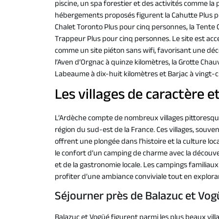
piscine, un spa forestier et des activités comme la
hébergements proposés figurent la Cahutte Plus po
Chalet Toronto Plus pour cinq personnes, la Tente 
Trappeur Plus pour cinq personnes. Le site est acc
comme un site piéton sans wifi, favorisant une déco
l’Aven d’Orgnac à quinze kilomètres, la Grotte Chauv
Labeaume à dix-huit kilomètres et Barjac à vingt-c
Les villages de caractère 
L’Ardèche compte de nombreux villages pittoresque
région du sud-est de la France. Ces villages, souven
offrent une plongée dans l’histoire et la culture l
le confort d’un camping de charme avec la découv
et de la gastronomie locale. Les campings familiau
profiter d’une ambiance conviviale tout en exploran
Séjourner près de Balazuc et Vo
Balazuc et Vogüé figurent parmi les plus beaux vill